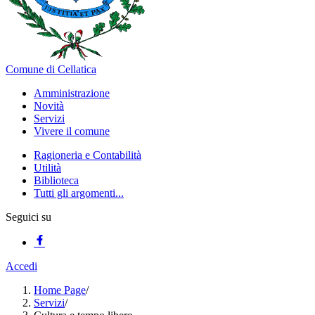
Comune di Cellatica
Amministrazione
Novità
Servizi
Vivere il comune
Ragioneria e Contabilità
Utilità
Biblioteca
Tutti gli argomenti...
Seguici su
Accedi
Home Page
/
Servizi
/