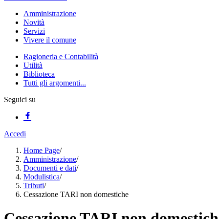
Amministrazione
Novità
Servizi
Vivere il comune
Ragioneria e Contabilità
Utilità
Biblioteca
Tutti gli argomenti...
Seguici su
Accedi
Home Page
/
Amministrazione
/
Documenti e dati
/
Modulistica
/
Tributi
/
Cessazione TARI non domestiche
Cessazione TARI non domestich