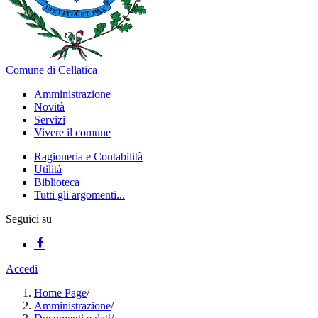
Comune di Cellatica
Amministrazione
Novità
Servizi
Vivere il comune
Ragioneria e Contabilità
Utilità
Biblioteca
Tutti gli argomenti...
Seguici su
Accedi
Home Page
/
Amministrazione
/