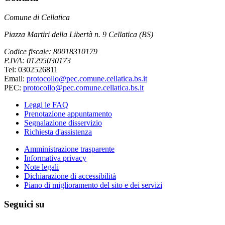
Comune di Cellatica
Piazza Martiri della Libertà n. 9 Cellatica (BS)
Codice fiscale: 80018310179
P.IVA: 01295030173
Tel: 0302526811
Email:
protocollo@pec.comune.cellatica.bs.it
PEC:
protocollo@pec.comune.cellatica.bs.it
Leggi le FAQ
Prenotazione appuntamento
Segnalazione disservizio
Richiesta d'assistenza
Amministrazione trasparente
Informativa privacy
Note legali
Dichiarazione di accessibilità
Piano di miglioramento del sito e dei servizi
Seguici su