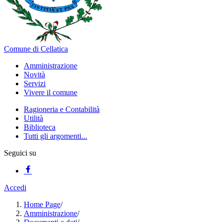
Comune di Cellatica
Amministrazione
Novità
Servizi
Vivere il comune
Ragioneria e Contabilità
Utilità
Biblioteca
Tutti gli argomenti...
Seguici su
Accedi
Home Page
/
Amministrazione
/