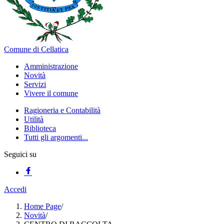
Comune di Cellatica
Amministrazione
Novità
Servizi
Vivere il comune
Ragioneria e Contabilità
Utilità
Biblioteca
Tutti gli argomenti...
Seguici su
Accedi
Home Page
/
Novità
/