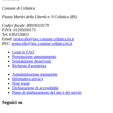
Comune di Cellatica
Piazza Martiri della Libertà n. 9 Cellatica (BS)
Codice fiscale: 80018310179
P.IVA: 01295030173
Tel: 0302526811
Email:
protocollo@pec.comune.cellatica.bs.it
PEC:
protocollo@pec.comune.cellatica.bs.it
Leggi le FAQ
Prenotazione appuntamento
Segnalazione disservizio
Richiesta d'assistenza
Amministrazione trasparente
Informativa privacy
Note legali
Dichiarazione di accessibilità
Piano di miglioramento del sito e dei servizi
Seguici su