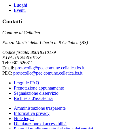
Luoghi
Eventi
Contatti
Comune di Cellatica
Piazza Martiri della Libertà n. 9 Cellatica (BS)
Codice fiscale: 80018310179
P.IVA: 01295030173
Tel: 0302526811
Email:
protocollo@pec.comune.cellatica.bs.it
PEC:
protocollo@pec.comune.cellatica.bs.it
Leggi le FAQ
Prenotazione appuntamento
Segnalazione disservizio
Richiesta d'assistenza
Amministrazione trasparente
Informativa privacy
Note legali
Dichiarazione di accessibilità
Piano di miglioramento del sito e dei servizi