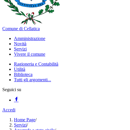
Comune di Cellatica
Amministrazione
Novità
Servizi
Vivere il comune
Ragioneria e Contabilità
Utilità
Biblioteca
Tutti gli argomenti...
Seguici su
Accedi
Home Page
/
Servizi
/