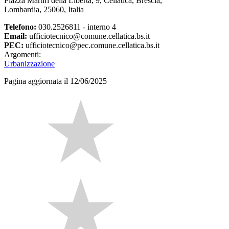
Piazza Martiri della Libertà, 9, Cellatica, Brescia,
Lombardia, 25060, Italia
Telefono:
030.2526811 - interno 4
Email:
ufficiotecnico@comune.cellatica.bs.it
PEC:
ufficiotecnico@pec.comune.cellatica.bs.it
Argomenti:
Urbanizzazione
Pagina aggiornata il 12/06/2025