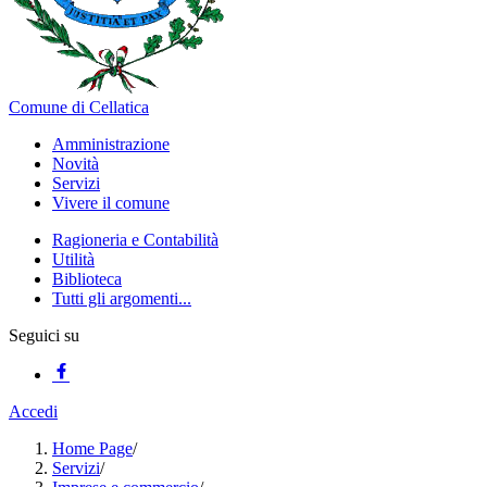
Comune di Cellatica
Amministrazione
Novità
Servizi
Vivere il comune
Ragioneria e Contabilità
Utilità
Biblioteca
Tutti gli argomenti...
Seguici su
Accedi
Home Page
/
Servizi
/