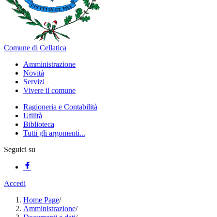
Comune di Cellatica
Amministrazione
Novità
Servizi
Vivere il comune
Ragioneria e Contabilità
Utilità
Biblioteca
Tutti gli argomenti...
Seguici su
Accedi
Home Page
/
Amministrazione
/