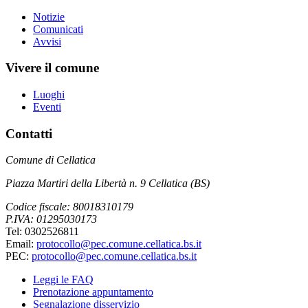
Notizie
Comunicati
Avvisi
Vivere il comune
Luoghi
Eventi
Contatti
Comune di Cellatica
Piazza Martiri della Libertà n. 9 Cellatica (BS)
Codice fiscale: 80018310179
P.IVA: 01295030173
Tel: 0302526811
Email:
protocollo@pec.comune.cellatica.bs.it
PEC:
protocollo@pec.comune.cellatica.bs.it
Leggi le FAQ
Prenotazione appuntamento
Segnalazione disservizio